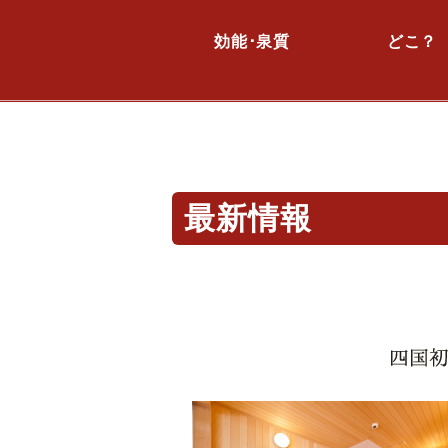
効能･泉質
どこ？
最新情報