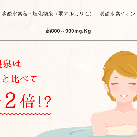
-炭酸水素塩・塩化物泉（弱アルカリ性） 炭酸水素イオン（
約800～900mg/Kg